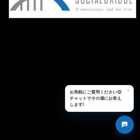
メ
イ
ン
コ
ン
テ
ン
ツ
へ
移
×
お気軽にご質問ください😊
動
チャットでその場にお答え
します!