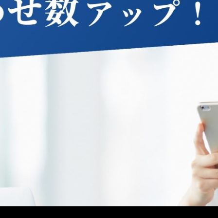
メ
イ
ン
コ
ン
テ
ン
ツ
へ
移
動