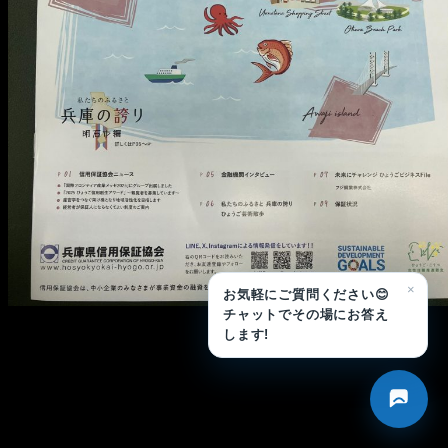
メ
イ
ン
コ
ン
テ
ン
ツ
へ
移
×
お気軽にご質問ください😊
動
チャットでその場にお答え
します!