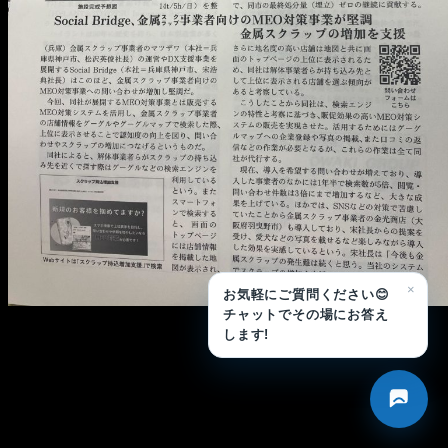
メ
イ
ン
コ
ン
テ
ン
ツ
へ
移
×
お気軽にご質問ください😊
動
チャットでその場にお答え
します!