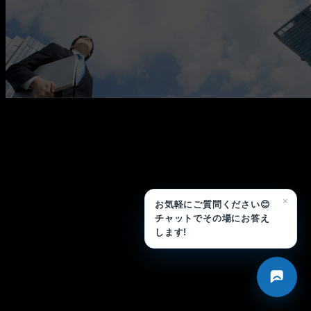
メ
イ
ン
コ
ン
テ
ン
ツ
へ
移
×
お気軽にご質問ください😊
動
チャットでその場にお答え
します!