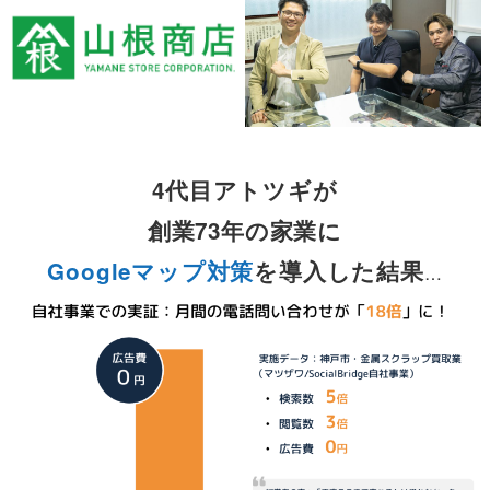
4代目アトツギが
創業73年の家業に
Googleマップ
対策
を導入した結果
…