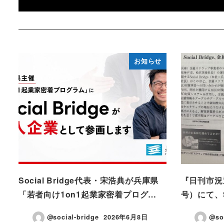
お知らせ
Social Bridge代表・宋浩典が兵庫県
『日刊市況通
「若者向け1on1起業家密着プログ…
号）にて、So
@social-bridge
2026年6月8日
@so
投稿日