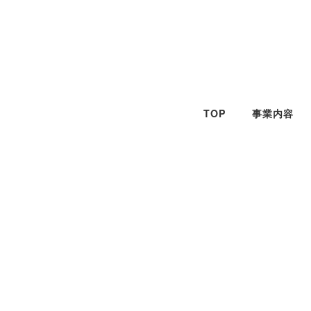
メ
イ
ン
コ
ン
テ
TOP
事業内容
ン
ツ
へ
移
動