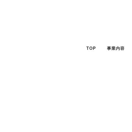
メ
イ
ン
コ
ン
テ
TOP
事業内容
ン
ツ
へ
移
動